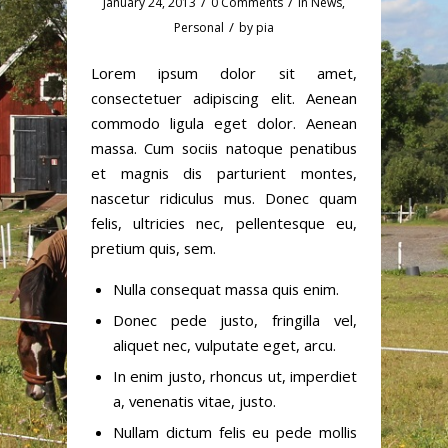
/
/
January 24, 2013
0 Comments
in
News
,
/
Personal
by
pia
Lorem ipsum dolor sit amet,
consectetuer adipiscing elit. Aenean
commodo ligula eget dolor. Aenean
massa. Cum sociis natoque penatibus
et magnis dis parturient montes,
nascetur ridiculus mus. Donec quam
felis, ultricies nec, pellentesque eu,
pretium quis, sem.
Nulla consequat massa quis enim.
Donec pede justo, fringilla vel,
aliquet nec, vulputate eget, arcu.
In enim justo, rhoncus ut, imperdiet
a, venenatis vitae, justo.
Nullam dictum felis eu pede mollis